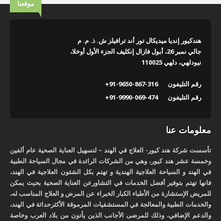
موقعنا
هندكيور إنديا ميديكال تور أند ترافيلز ش. ذ. م. م
جالي نمبر 26، أبول فازال إنكليف الجزء الأول أوخلا،
نيودلهي، دلهي 110025
رقم التليفون
+91-9650-867-316
رقم التليفون
+91-9990-069-474
معلومات عنا
تأسست شركة هند كيور- العلاج في الهند – لتسهيل العناية الصحية عام ألفين
وخمسة عشر هند كيور، وهي من الشركات الرائدة في مجال السياحة الطبية
في الهند و السياحة العلاجية الهندية و تهتم بكل الشئون العلاجية في الهند،
فانها تهتم بتوفير أفضل الخدمات في التشاورعن العناية الصحية بحيث يمكن
للمريض الإستشارة من الأطباء الكبار الخبراء عن المرض و العلاج المناسب له،
والخدمات الطبية والمعالجة في المستشفيات المرموقة الأكثرحداثة في الهند،
والدعم الإضافي، وذلك للمرضى الأجانب الذين يأتون من بلاد العرب وخاصة