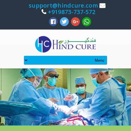
support@hindcure.com
919873-737-572+