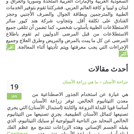
السعودية العربية والإمارات العربية المتحدة وسوريا والعراق و
لبنان و ليبيا و كافة العالم العربي. فشركتنا تقوم بتوفير الخدمات
الطبية والمترجمين وبطاقة الجوال والصرف الأجنبي وحجز
الفنادق على تكلفة أقل. وتتجاوب شركة هند كيور سائر
الاستطلاعات الطبية بأسلوب شخصي، كما تضمن أن تتلقى جميع
الاستطلاعات من قبل المرضى الدوليين ثم تقوم باطلاع
المرضى عن كل ما يمت بالمرض والمريض وطرق العلاج وجميع
الإجراءات التي يجب معرفتها ويتم تأديتها أثناء المعالجة.
اقرأ
أكثر
أحدث مقالات
جراحة الأسنان – ما هي زراعة الأسنان
19
هي عبارة عن استخدام الجذور الاصطناعية من
JAN
معدن التيتانيوم الخالص. توفر زراعة الأسنان
أساسا قويا للبدلة النزوعة والثابتة (استبدال الأسنان) التي يجري
تصنيعها لتمائل الأسنان الطبيعية. يجري تصنيعها من التيتانيوم
الخالص المحايد من الناحية البيولوجية أو سبايك التيتانيوم، الذي
يقبله الجسم الإنساني وهذه الزراعات تنتدمج مع عظم الفك
لبناء أساس متين لزراعة الأسنان. تعتبر هذه …
Continue