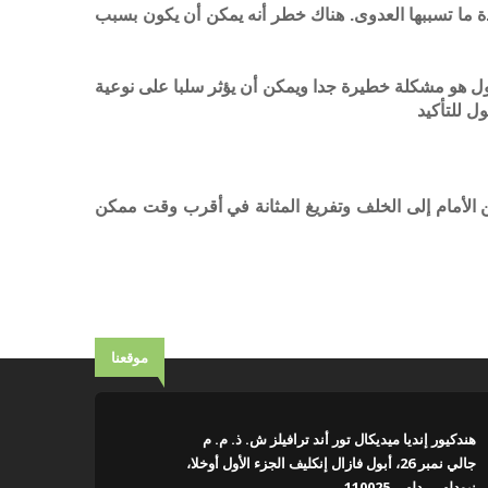
دة ما تسببها العدوى. هناك خطر أنه يمكن أن يكون بسبب
ول هو مشكلة خطيرة جدا ويمكن أن يؤثر سلبا على نوعية
ل للتأكيد
الأمام إلى الخلف وتفريغ المثانة في أقرب وقت ممكن
موقعنا
هندكيور إنديا ميديكال تور أند ترافيلز ش. ذ. م. م
جالي نمبر 26، أبول فازال إنكليف الجزء الأول أوخلا،
نيودلهي، دلهي 110025