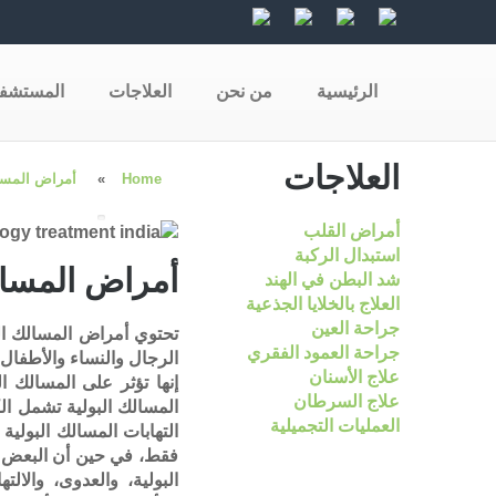
الرئيسية
من نحن
العلاجات
المستشف
العلاجات
Home
»
أمراض المسال
أمراض القلب
استبدال الركبة
أمراض المسالك
شد البطن في الهند
العلاج بالخلايا الجذعية
جراحة العين
تحتوي أمراض المسالك ال
جراحة العمود الفقري
الرجال والنساء والأطفال 
علاج الأسنان
إنها تؤثر على المسالك ا
علاج السرطان
المسالك البولية تشمل الك
العمليات التجميلية
التهابات المسالك البولي
فقط، في حين أن البعض ا
البولية، والعدوى، والا