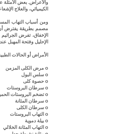
والأعراض. بعض الأمثلة على
الكيميائي، والعلاج الإشعا
ومن أسباب التهاب المسالك
الإخفاق، تفرض الجراثيم س
الإحليل وفتحة المهبل عند 
الأمراض أو الحالات الطبية
o مرض الكلى المزمن
o سلس البول
o حصوة كلى
o سرطان البروستات
o تضخم البروستات الحميد
o سرطان المثانة
o سرطان الكلى
o التهاب البروستات
o بيلة دموية
o التهاب المثانة الخلالي
o مثانة نشيطة جدا