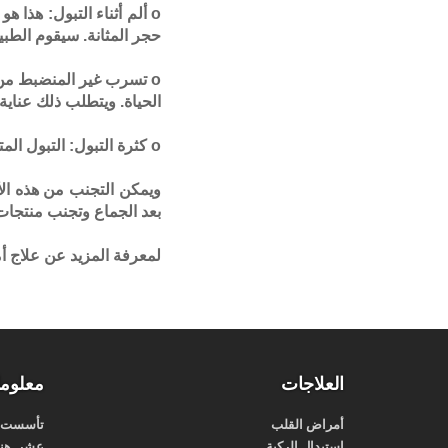
o ألم أثناء التبول: هذ
حجر المثانة. سيقوم الطبيب
o تسرب غير المنضبط من
الحياة. ويتطلب ذلك عناية
o كثرة التبول: التبول المتكرر يمكن أن يكون مزعجا التي تسببها العدوى أو المثانة المفرطة.
ويمكن التجنب من هذه ال
بعد الجماع وتجنب منتجات ا
لمعرفة المزيد عن علاج أ
العلاجات
معلوما
أمراض القلب
تأسست شر
استبدال الركبة
عشر هند