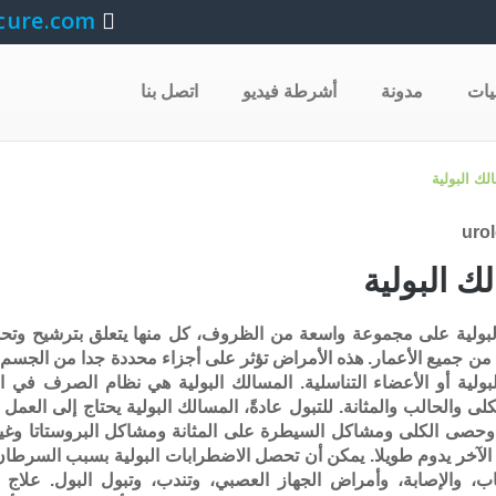
cure.com
يات
مدونة
أشرطة فيديو
اتصل بنا
ك البولية
 البولية
بولية على مجموعة واسعة من الظروف، كل منها يتعلق بترشيح وتحم
من جميع الأعمار. هذه الأمراض تؤثر على أجزاء محددة جدا من الجسم. 
لبولية أو الأعضاء التناسلية. المسالك البولية هي نظام الصرف في ال
لى والحالب والمثانة. للتبول عادةً، المسالك البولية يحتاج إلى العم
ة وحصى الكلى ومشاكل السيطرة على المثانة ومشاكل البروستاتا وغير
لآخر يدوم طويلا. يمكن أن تحصل الاضطرابات البولية بسبب السرطان
لتهاب، والإصابة، وأمراض الجهاز العصبي، وتندب، وتبول البول. عل