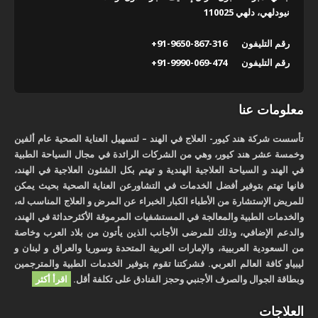
نيودلهي، دلهي 110025
رقم التليفون
+91-9650-867-316
رقم التليفون
+91-9990-069-474
معلومات عنا
تأسست شركة هند كيور- العلاج في الهند – لتسهيل العناية الصحية عام ألفين
وخمسة عشر هند كيور، وهي من الشركات الرائدة في مجال السياحة الطبية
في الهند و السياحة العلاجية الهندية و تهتم بكل الشئون العلاجية في الهند،
فانها تهتم بتوفير أفضل الخدمات في التشاورعن العناية الصحية بحيث يمكن
للمريض الإستشارة من الأطباء الكبار الخبراء عن المرض و العلاج المناسب له،
والخدمات الطبية والمعالجة في المستشفيات المرموقة الأكثرحداثة في الهند،
والدعم الإضافي، وذلك للمرضى الأجانب الذين يأتون من بلاد العرب وخاصة
من السعودية العربيية، والإمارات العربية المتحدة وسوريا والعراق و لبنان و
ليبياو كافة العالم العربي. فشركتنا تقوم بتوفير الخدمات الطبية والمترجمين
وبطاقة الجوال والصرف الأجنبي وحجز الفنادق على تكلفة أقل.
اقرأ أكثر
العلاجات