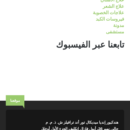
علاج الشعر
علاجات الخصوبة
فيروسات الكبد
مدونة
مستشفى
تابعنا عبر الفيسبوك
موقعنا
هندكيور إنديا ميديكال تور أند ترافيلز ش. ذ. م. م
جالي نمبر 26، أبول فازال إنكليف الجزء الأول أوخلا،