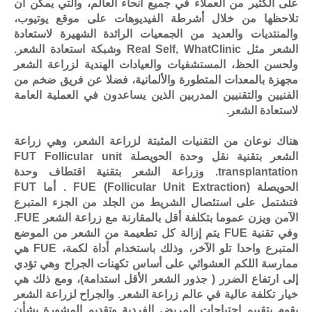
على الكثير من العملاء في جميع أنحاء العالم، والتي يمكن أن
تلاحظها من خلال أشرطة الفيديوهات على موقع يوتيوب،
والمنتديات والعديد من الجمعيات الرائدة الشهيرة لاستعادة
الشعر مثل Real Self, WhatClinic وشبكة استعادة الشعر.
ولحسن الحظ، المستشفيات والعيادات الهندية لزراعة الشعر
مجهزة بالمعدات المتطورة والألمانية، فضلا عن فريق ضخم من
الفنيين والتقنيين المدربين الذين يساعدون في العملية العامة
لاستعادة الشعر.
هناك نوعان من التقنيات المثبتة لزراعة الشعر، وهي زراعة
الشعر بتقنية نقل وحدة الحويصلة FUT Follicular unit
transplantation. وزراعة الشعر بتقنية اقتطاف وحدة
الحويصلة FUE (Follicular Unit Extraction) . أما FUT
فتشتمل على استئصال الشريط من الجلد من الجزء المتبرع
الآمن ويزن عموما بتكلفة أقل بالمقارنة مع زراعة الشعر FUE.
وفي تقنية FUE يتم إزالة كل تطعيمة من الشعر من الموضع
المتبرع واحدا تلو الآخر، وذلك باستخدام أداة لكمة، FUE هي
ممارسة اللكم العشوائي على أساس تكهنات الجراح وهي تؤدي
إلى ارتفاع الضرر ( جذور الشعر الأقل استدامة)، ومع ذلك هي
خيار تكلفة عالية في عالم زراعة الشعر. والجراح لزراعة الشعر
يقوم بتقييم احتياجات المريض الفردية وتقديم المشورة بشأن