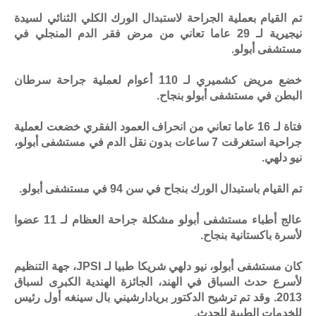
تم القيام بعملية الجراحة لاستبدال الورك الكلي الثنائي لسيدة
نيجيرية لـ 29 عاما تعاني من مرض فقر الدم المنجلي في
مستشفى أبولو.
خضع مريض كشميري لـ 110 أعوام لعملية جراحة سرطان
البطن في مستشفى أبولو بنجاح.
فتاة لـ 16 عاما تعاني من انحراف العمود الفقري خضعت لعملية
جراحية استغرقت 7 ساعات بدون نقل الدم في مستشفى أبولو،
نيو دلهي.
تم القيام باستبدال الورك بنجاح في سن 94 في مستشفى أبولو.
عالج أطباء مستشفى أبولو مشكلة جراحة العظام لـ 11 عضوا
لأسرة باكستانية بنجاح.
كان مستشفى أبولو، نيو دلهي شريكا طبيا لـ JPSI، جهة التنظيم
لأسرع حدث السباق في الهند، الجائزة الهندية الكبرى لسباق
2013. وقد تم ترشيح الدكتور بريادارشيني بال سينغه أول رئيس
للخدمات الطبية للحدث.