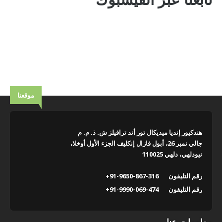
موقعنا
هندكيور إنديا ميديكال تور أند ترافيلز ش. ذ. م. م
جالي نمبر 26، أبول فازال إنكليف الجزء الأول أوخلا،
نيودلهي، دلهي 110025
رقم التليفون
+91-9650-867-316
رقم التليفون
+91-9990-069-474
معلومات عنا