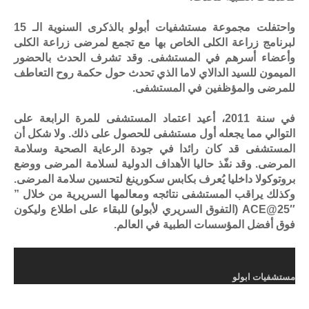
واحتفلت مجموعة مستشفيات أبولو بالذكرى السنوية الـ 15
لبرنامج زراعة الكلى الخاص بها مع تجمع لمرضى زراعة الكلى
وأعضاء أسرهم في المستشفى. وقد تشرف الحدث بالحضور
الميمون للسيد الدالاي لاما الذي تحدث حول حكمة روح التعاطف
للمرضى والمؤظفين في المستشفى.
في سنة 2011، أعيد اعتماد المستشفى للمرة الرابعة على
التوالي مما يجعله أول مستشفى للحصول على ذلك. ولا شكل أن
المستشفى قد كان رائدا في جودة الرعاية الصحية وسلامة
المرضى. وقد نفّذ حاليا الأهداف الدولية لسلامة المرضى ووضع
بروتوكولا داخليا يُعرف بكابس سكورينغ لتحسين سلامة المرضى.
وكذلك يراقب المستشفى نتائجه ومعالمها السريرية من خلال ”
ACE@25″ (التفوق السريري لأبولو) للبقاء على اطلاع وليكون
فوق أفضل المؤسسات الطبية في العالم.
مستشفيات ابولو