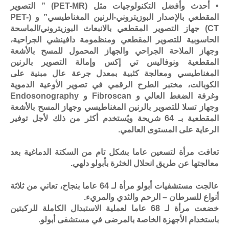
• أحدث وأفضل التكنولوجيات مثل (PET-MR) ” التصوير
المقطعي بالإصدار البوزيتروني-الرنين المغناطيسي” و (PET-
CT) جهاز التصوير المقطعي بالانبعاث البوزيتروني/الماسحة
الحاسوبية للتصوير المقطعي ومنظمومة دافينشي الجراحية،
وجهاز الملاحة الجراحي والجهاز المحمول للمسح بالأشعة
المقطعية ونوفاليس تي إكس وإمالة التصوير بالرنين
المغناطيسي ومعالجة كثبية بمعدل جرعة عال مبنية على
الكوبالت، مختبر الطرح الرقمي في تصوير الأوعية الدموية
وغرفة الضغط العالي و Fibroscan و Endosonography
وجهاز تسلا للتصوير بالرنين المغناطيسي وجهاز المسح بالأشعة
المقطعية بـ 64 شريحة ويُستخدم أكثر من ذلك لأجل توفير
الرعاية على المستوى العالمي.
تعافت مرأة لتسعين عاما بشكل تام من السكتة الدماغية بعد
معالجتها عن طريق انحلال الخثرة بأبولو دلهي.
عالجت مستشفيات أبولو مرأة لـ 64 عاما بنجاح، تعاني من ثلاثة
أنواع للسرطان – الرحم والثدي والمريء.
خضعت مرأة لـ 68 عاما لعملية الاستبدال الكاملة للركبتين
باستخدام الأجهزة الخاصة بالمرضى في مستشفى أبولو.