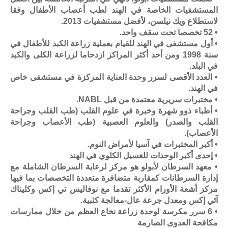
المستشفيات الخاصة في الهند لطب أعصاب الأطفال وفقا
لاستطلاع ويك نيلسن، لأفضل مستشفيات 2013.
• 52 تخصصا تحت سقف واحد.
• أول مستشفى في الهند للقيام بعملية زراعة الكبد للأطفال في
سنة 1998 ومن أحد أكثر المراكز ازدحاما لزراعة الكلى والكبد
في البلد.
• العدد الأقصى لسرر وحدة العناية المركزة في مستشفى خاص
في الهند.
• مختبرات سريرية معتمدة من قبل NABL.
• أطباء ذوو شهرة وخبرة في علوم القلب (طب القلب وجراحة
القلب والصدر) والعلوم العصبية (طب الأعصاب وجراحة
الأعصاب).
• أكبر المختبرات في آسيا لأمراض النوم.
• إحدى أكبر الوحدات للغسيل الكلوي في الهند
• معهد السرطان لأبولو هو مركز لرعاية السرطان الشاملة مع
إدارة السرطانات كمقاربة متضافرة متعددة التخصصات بما فيها
مركز أشعة الأورام الأكثر تقدما مع نوفاليس تي إكس وكليناك
آئي إكس ومعدل جرعة عال-معالجة كثبية.
• 6 سرر مكرسة لوحدة زراعة نخاع العظم من خلال ممارسات
مكافحة العدوى الصارمة