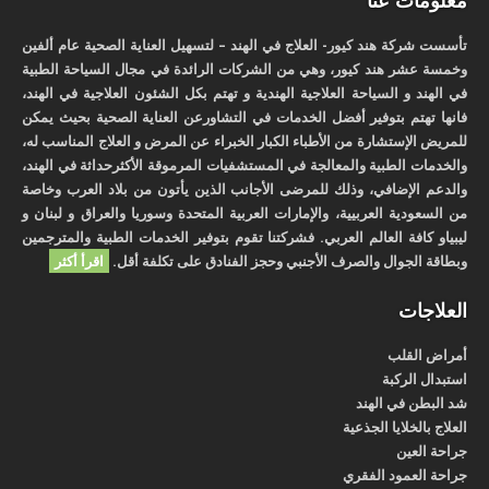
تأسست شركة هند كيور- العلاج في الهند – لتسهيل العناية الصحية عام ألفين
وخمسة عشر هند كيور، وهي من الشركات الرائدة في مجال السياحة الطبية
في الهند و السياحة العلاجية الهندية و تهتم بكل الشئون العلاجية في الهند،
فانها تهتم بتوفير أفضل الخدمات في التشاورعن العناية الصحية بحيث يمكن
للمريض الإستشارة من الأطباء الكبار الخبراء عن المرض و العلاج المناسب له،
والخدمات الطبية والمعالجة في المستشفيات المرموقة الأكثرحداثة في الهند،
والدعم الإضافي، وذلك للمرضى الأجانب الذين يأتون من بلاد العرب وخاصة
من السعودية العربيية، والإمارات العربية المتحدة وسوريا والعراق و لبنان و
ليبياو كافة العالم العربي. فشركتنا تقوم بتوفير الخدمات الطبية والمترجمين
وبطاقة الجوال والصرف الأجنبي وحجز الفنادق على تكلفة أقل.
اقرأ أكثر
العلاجات
أمراض القلب
استبدال الركبة
شد البطن في الهند
العلاج بالخلايا الجذعية
جراحة العين
جراحة العمود الفقري