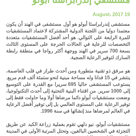
19 August، 2017
مستشفى إندرابراسثا أبولو هو أول مستشفى في الهند أن يكون
معتمدا دوليا من اللجنة الدولية المشتركة لاعتماد المستشفيات
للمرة الرابعة على التوالي. هو أحد أفضل المستشفيات متعددة
التخصصات للرعاية في الحالات الحرجة على المستوى الثالث
بسعة 700 سرير في الهند ووجهة أكثر رواجا في منطقة رابطة
السارك لتوفير الرعاية الصجية.
هو مرفق ذو تقنية متطورة ومن أحدث طراز في قلب العاصمة،
ينتشر في 15 فدانا وله مساحة مبنية لنحو ستمئة ألف قدم مربع.
يستوعب المستشفى حاليا 695 سريرا مع القدرة على التوسيع
إلى 1000 سرير. من اقتناء البنية التحتية إلى أحدث التكنولوجيا،
وضعت مستشفيات أبولو دائما مرضاها أولا وما حاولت فقط إلى
توفير الرعاية على المستوى العالمي بل إلى توفير أفضل الرعاية
في العالم لمرضاها منذ إنشائها في سنة 1996.
مستشفيات أبولو، نيو دلهي تقوم بعملية زراعة الكبد عن طريق
التجزئة في الشخصين البالغين، وتحتل المرتبة الأولى في المدينة