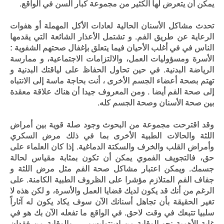
يمكن أن يتعرض لها الكثير من مجموعة كبار السن في الواقع.
تحدث مشاكل الأسنان الحالية لعادات الأكل المهملة أو هفوات
الرعاية عن طريق الفم. و تشتمل الأعذار الشائعة التي يقدمها
الناس في في أغلب الأحيان فيما يتعلق بإغفال صحتهم الشفوية :
الأسرة ومسؤوليات العمل، والالتزامات الاجتماعية، و ممارسة
الرياضة البدنية. في حين تحاول الحفاظ على لياقتك البدنية و
تهتم بصحة أعضاء الجسم الأخرى ، أنت بحاجة ماسة إلى الانتباه
إلى صحة الفم أيضا . ومن المعروف جيدا أن هناك علاقة معقدة
بين صحة الأسنان وصحة الجسم كله.
وقد اقترحت مجموعة من البحوث وجود صلة قوية بين أمراض
اللثة والحالات الطبية الأخرى بما في ذلك مرض السكري
وأمراض القلب والخرف والسكتة الدماغية. إذا كان العلماء على
حق، فالتجويف الفموي يمكن أن تكون بمثابة مقياس لحالة
جسمك. ويمكن اعتبار مشاكل صحة الفم مثل مرض اللثة و
جفاف الفم المتلازم مؤشرا على الظروف الطبية الكامنة. على
الرغم من أنك قد يكون لديك قضايا العمل والأسرة، و لكن هذه لا
تغير الحقيقة بأن تجاهل أسنانك الآن سوف يكاد يكون له آثاراً
سلبيا تتبعك في وقت لاحق. في الواقع ما تفعله الآن بك هو في
غاية الأهمية نحو الوقاية من إدينتوليسم – والوقاية من فقدان