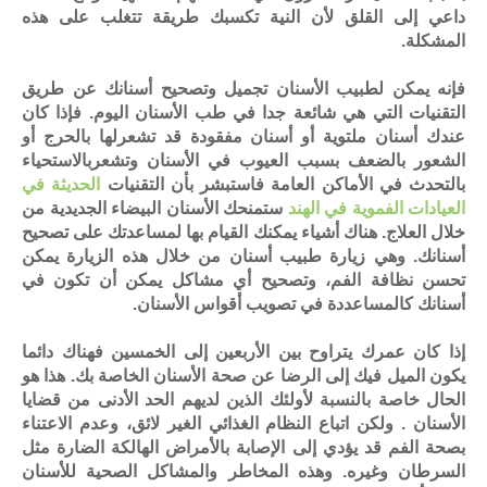
داعي إلى القلق لأن النية تكسبك طريقة تتغلب على هذه
المشكلة.
فإنه يمكن لطبيب الأسنان تجميل وتصحيح أسنانك عن طريق
التقنيات التي هي شائعة جدا في طب الأسنان اليوم. فإذا كان
عندك أسنان ملتوية أو أسنان مفقودة قد تشعرلها بالحرج أو
الشعور بالضعف بسبب العيوب في الأسنان وتشعربالاستحياء
بالتحدث في الأماكن العامة فاستبشر بأن التقنيات
الحديثة في
العيادات الفموية في الهند
ستمنحك الأسنان البيضاء الجديدية من
خلال العلاج. هناك أشياء يمكنك القيام بها لمساعدتك على تصحيح
أسنانك. وهي زيارة طبيب أسنان من خلال هذه الزيارة يمكن
تحسن نظافة الفم، وتصحيح أي مشاكل يمكن أن تكون في
أسنانك كالمساعددة في تصويب أقواس الأسنان.
إذا كان عمرك يتراوح بين الأربعين إلى الخمسين فهناك دائما
يكون الميل فيك إلى الرضا عن صحة الأسنان الخاصة بك. هذا هو
الحال خاصة بالنسبة لأولئك الذين لديهم الحد الأدنى من قضايا
الأسنان . ولكن اتباع النظام الغذائي الغير لائق، وعدم الاعتناء
بصحة الفم قد يؤدي إلى الإصابة بالأمراض الهالكة الضارة مثل
السرطان وغيره. وهذه المخاطر والمشاكل الصحية للأسنان