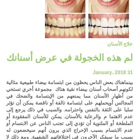
علاج الأسنان
لم هذه الخجولة في عرض أسنانك
31 January، 2018
بينماهناك بعض الناس يحظون من ابتسامة بيضاء طبيعية مثالية
لكونهم أصحاب أسنان بيضاء نقية هناك مجموعة أخري تستحي
من أظهار الأسنان مما يمنعهم من الإبتسامة والضحك في
المجالس أويحملهم على ابتسامة تالفة أو ناقصة يمكن أن تؤثر
سلبا على الثقة بالنفس واحترامه. والسبب في ذلك يرجع إلى
عدم الاهتما م والرعاية بالأسنان. يمكن للأسنان المفقودة أو
الملطخة أو الملتوية أن تؤدي إلى تجنب الناس عن الابتسام أو
عدم الابتسام بسبب الإحراج الذي يرون أنهم سيخضعون له
بسبب ما سيفكر الآخرون في اختلافاتهم الشفهية. ومع ذلك لا